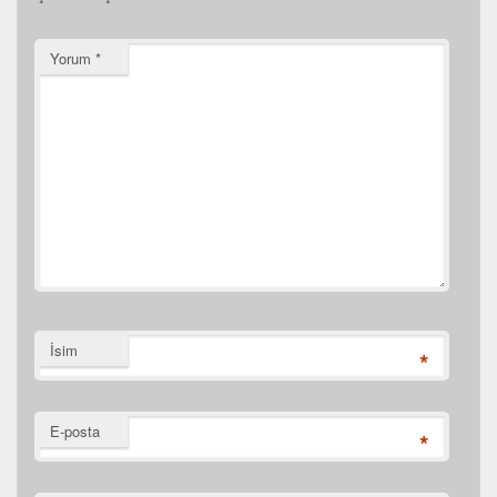
Yorum
*
İsim
*
E-posta
*