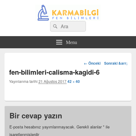
Search
Çeşitli Konularda Kaliteli Bilgi
Ara
for:
Menu
Görsel
← Önceki
Sonraki &arr;
dolaşım
fen-bilimleri-calisma-kagidi-6
Yayınlanma tarihi
21 Ağustos 2017
42 × 40
Bir cevap yazın
E-posta hesabınız yayımlanmayacak.
Gerekli alanlar
*
ile
işaretlenmişlerdir