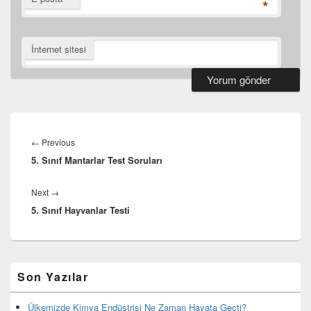
*
İnternet sitesi
Yazı
gezinmesi
Previous
←
Previous
5. Sınıf Mantarlar Test Soruları
post:
Next
Next
→
5. Sınıf Hayvanlar Testi
post:
Birincil
Son Yazılar
yan
bar
eklenti
Ülkemizde Kimya Endüstrisi Ne Zaman Hayata Geçti?