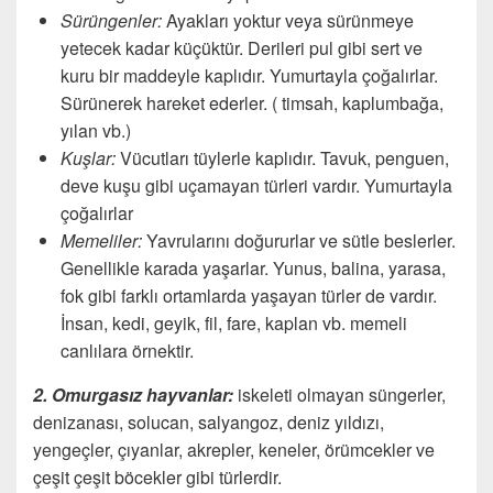
Sürüngenler:
Ayakları yoktur veya sürünmeye
yetecek kadar küçüktür. Derileri pul gibi sert ve
kuru bir maddeyle kaplıdır. Yumurtayla çoğalırlar.
Sürünerek hareket ederler. ( timsah, kaplumbağa,
yılan vb.)
Kuşlar:
Vücutları tüylerle kaplıdır. Tavuk, penguen,
deve kuşu gibi uçamayan türleri vardır. Yumurtayla
çoğalırlar
Memeliler:
Yavrularını doğururlar ve sütle beslerler.
Genellikle karada yaşarlar. Yunus, balina, yarasa,
fok gibi farklı ortamlarda yaşayan türler de vardır.
İnsan, kedi, geyik, fil, fare, kaplan vb. memeli
canlılara örnektir.
2. Omurgasız hayvanlar:
iskeleti olmayan süngerler,
denizanası, solucan, salyangoz, deniz yıldızı,
yengeçler, çıyanlar, akrepler, keneler, örümcekler ve
çeşit çeşit böcekler gibi türlerdir.