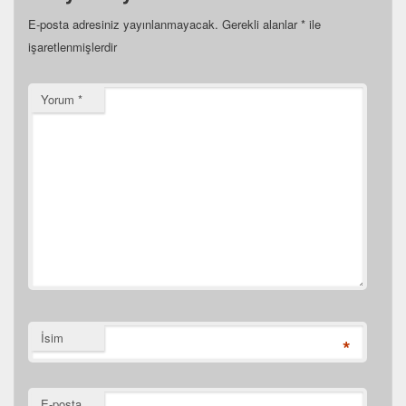
E-posta adresiniz yayınlanmayacak.
Gerekli alanlar
*
ile
işaretlenmişlerdir
Yorum
*
İsim
*
E-posta