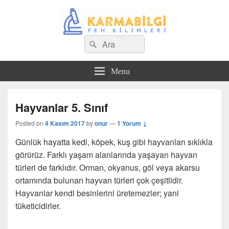
Search
Çeşitli Konularda Kaliteli Bilgi
Ara
for:
Menu
Hayvanlar 5. Sınıf
Posted on
4 Kasım 2017
by
onur
—
1 Yorum ↓
Günlük hayatta kedi, köpek, kuş gibi hayvanları sıklıkla
görürüz. Farklı yaşam alanlarında yaşayan hayvan
türleri de farklıdır. Orman, okyanus, göl veya akarsu
ortamında bulunan hayvan türleri çok çeşitlidir.
Hayvanlar kendi besinlerini üretemezler; yani
tüketicidirler.