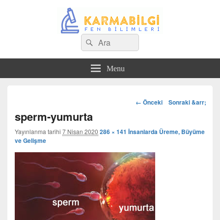
Search
Çeşitli Konularda Kaliteli Bilgi
Ara
for:
Menu
Görsel
← Önceki
Sonraki &arr;
dolaşım
sperm-yumurta
Yayınlanma tarihi
7 Nisan 2020
286 × 141
İnsanlarda Üreme, Büyüme
ve Gelişme