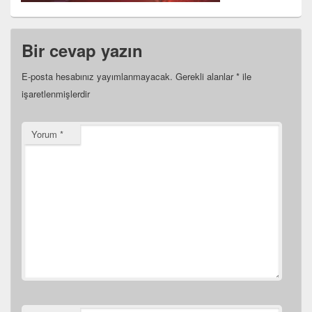
Bir cevap yazın
E-posta hesabınız yayımlanmayacak.
Gerekli alanlar
*
ile
işaretlenmişlerdir
Yorum
*