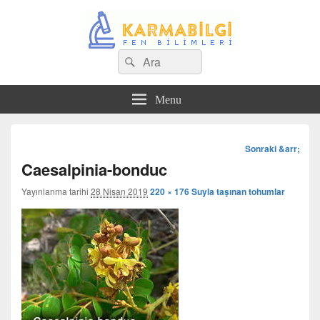
Search
Çeşitli Konularda Kaliteli Bilgi
Ara
for:
Menu
Görsel
Sonraki &arr;
dolaşım
Caesalpinia-bonduc
Yayınlanma tarihi
28 Nisan 2019
220 × 176
Suyla taşınan tohumlar