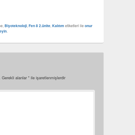
ne,
Biyoteknoloji
,
Fen 8 2.ünite
,
Kalıtım
etiketleri ile
onur
eyin
.
.
Gerekli alanlar
*
ile işaretlenmişlerdir