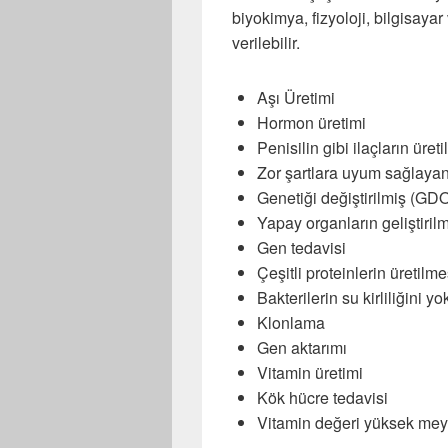
biyokimya, fizyoloji, bilgisaya
verilebilir.
Aşı Üretimi
Hormon üretimi
Penisilin gibi ilaçların üret
Zor şartlara uyum sağlayan b
Genetiği değiştirilmiş (GDO
Yapay organların geliştirilme
Gen tedavisi
Çeşitli proteinlerin üretilme
Bakterilerin su kirliliğini 
Klonlama
Gen aktarımı
Vitamin üretimi
Kök hücre tedavisi
Vitamin değeri yüksek meyv