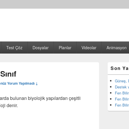
Test Çöz
Dosyalar
Planlar
Videolar
Animasyon
Birincil
Son Ya
yan
 Sınıf
bar
eklenti
Güneş, 
nüz Yorum Yapılmadı ↓
bölgesi
Destek v
Fen Bili
arda bulunan biyolojik yapılardan çeşitli
Fen Bili
ji denir.
Fen Bili