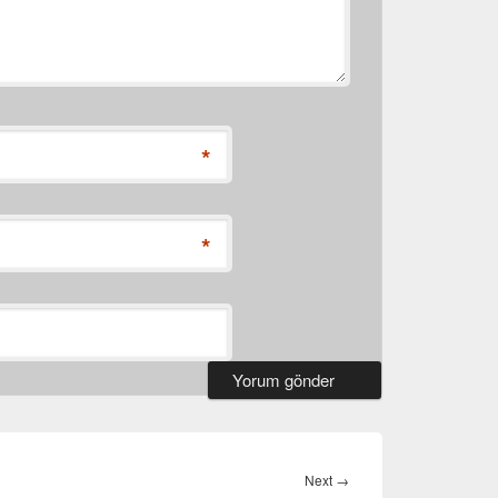
*
*
Next
Next
→