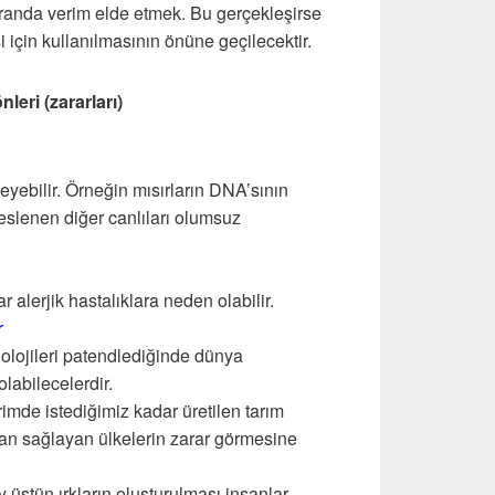
randa verim elde etmek. Bu gerçekleşirse
i için kullanılmasının önüne geçilecektir.
eri (zararları)
leyebilir. Örneğin mısırların DNA’sının
beslenen diğer canlıları olumsuz
r alerjik hastalıklara neden olabilir.
r
nolojileri patendlediğinde dünya
labilecelerdir.
imde istediğimiz kadar üretilen tarım
ndan sağlayan ülkelerin zarar görmesine
üstün ırkların oluşturulması insanlar