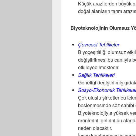
Küçük arazilerden büyük o
doğal alanların tarım arazis
Biyoteknolojinin Olumsuz Yönl
Çevresel Tehlikeler
Biyoçeşitliliği olumsuz etki
değiştirilmesi bu canlıyla 
etkileyebilmektedir.
Sağlık Tehlikeleri
Genetiği değiştirilmiş gıdala
Sosyo-Ekonomik Tehlikele
Çok uluslu şirketler bu tek
beslenmesinde söz sahibi o
Biyoteknolojiyle yüksek ver
ürünlerini, gelirini bu ala
neden olacaktır.
İnsan klonlanması ve yapay 