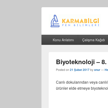
Çeşitli Konularda Kaliteli Bilgi
Birincil
Konu Anlatımı
Çalışma Kağıdı
menü
Biyoteknoloji – 8.
Posted on
21 Şubat 2017
by
onur
—
He
Canlı dokularından veya canlıl
ürünler elde etmeye biyoteknolo