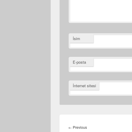
İsim
E-posta
İnternet sitesi
Yazı
dolaşımı
Previous
←
Previous