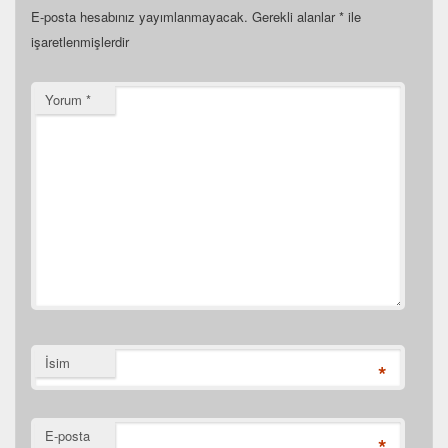
E-posta hesabınız yayımlanmayacak.
Gerekli alanlar
*
ile
işaretlenmişlerdir
Yorum
*
İsim
*
E-posta
*