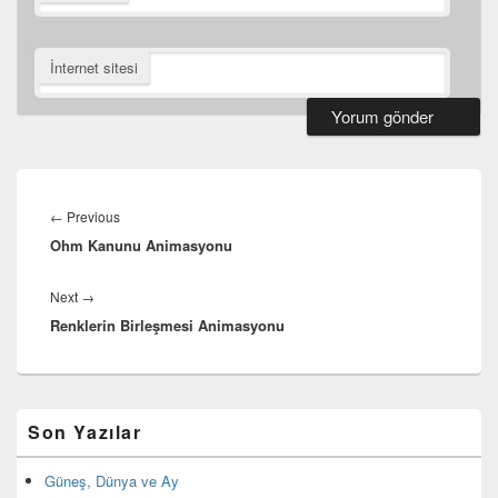
İnternet sitesi
Yazı
dolaşımı
Previous
←
Previous
Ohm Kanunu Animasyonu
post:
Next
Next
→
Renklerin Birleşmesi Animasyonu
post:
Birincil
Son Yazılar
yan
bar
eklenti
Güneş, Dünya ve Ay
bölgesi