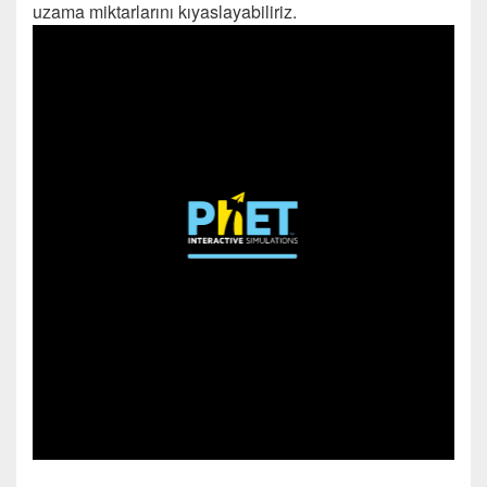
uzama miktarlarını kıyaslayabiliriz.