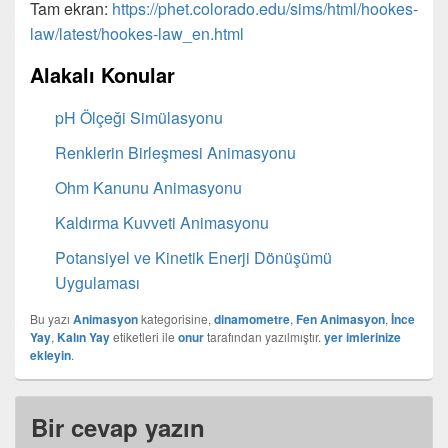
Tam ekran:
https://phet.colorado.edu/sims/html/hookes-
law/latest/hookes-law_en.html
Alakalı Konular
pH Ölçeği Simülasyonu
Renklerin Birleşmesi Animasyonu
Ohm Kanunu Animasyonu
Kaldırma Kuvveti Animasyonu
Potansiyel ve Kinetik Enerji Dönüşümü
Uygulaması
Bu yazı
Animasyon
kategorisine,
dinamometre
,
Fen Animasyon
,
İnce
Yay
,
Kalın Yay
etiketleri ile
onur
tarafından yazılmıştır.
yer imlerinize
ekleyin
.
Bir cevap yazın