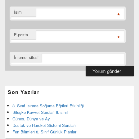
İsim
*
E-posta
*
İnternet sitesi
Birincil
yan
bar
Son Yazılar
eklenti
bölgesi
8. Sınıf Isınma Soğuma Eğrileri Etkinliği
Bileşke Kuvvet Soruları 6. sınıf
Güneş, Dünya ve Ay
Destek ve Hareket Sistemi Soruları
Fen Bilimleri 8. Sınıf Günlük Planlar