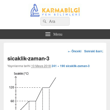
Search
Çeşitli Konularda Kaliteli Bilgi
Ara
for:
Menu
Görsel
← Önceki
Sonraki &arr;
dolaşım
sicaklik-zaman-3
Yayınlanma tarihi
10 Mayıs 2018
241 × 190
sicaklik-zaman-3