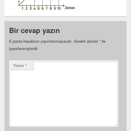
Bir cevap yazın
E-posta hesabınız yayımlanmayacak.
Gerekli alanlar
*
ile
işaretlenmişlerdir
Yorum
*