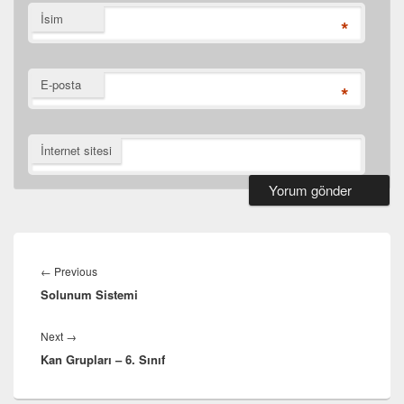
İsim
*
E-posta
*
İnternet sitesi
Yazı
dolaşımı
Previous
←
Previous
Solunum Sistemi
post:
Next
Next
→
Kan Grupları – 6. Sınıf
post: