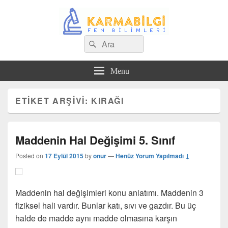
Search
Çeşitli Konularda Kaliteli Bilgi
Ara
for:
Menu
ETIKET ARŞIVI:
KIRAĞI
Maddenin Hal Değişimi 5. Sınıf
Posted on
17 Eylül 2015
by
onur
—
Henüz Yorum Yapılmadı ↓
Maddenin hal değişimleri konu anlatımı. Maddenin 3
fiziksel hali vardır. Bunlar katı, sıvı ve gazdır. Bu üç
halde de madde aynı madde olmasına karşın