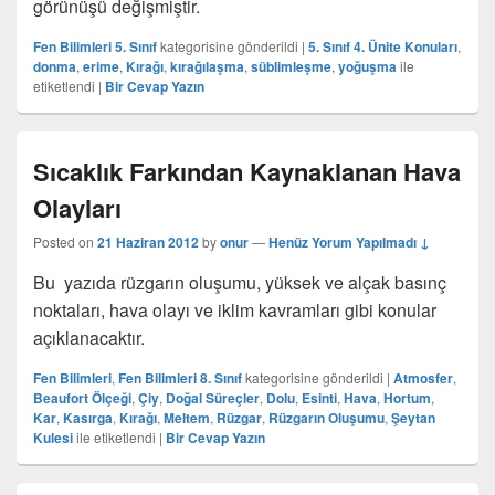
görünüşü değişmiştir.
Fen Bilimleri 5. Sınıf
kategorisine gönderildi
|
5. Sınıf 4. Ünite Konuları
,
donma
,
erime
,
Kırağı
,
kırağılaşma
,
süblimleşme
,
yoğuşma
ile
etiketlendi
|
Bir Cevap Yazın
Sıcaklık Farkından Kaynaklanan Hava
Olayları
Posted on
21 Haziran 2012
by
onur
—
Henüz Yorum Yapılmadı ↓
Bu yazıda rüzgarın oluşumu, yüksek ve alçak basınç
noktaları, hava olayı ve iklim kavramları gibi konular
açıklanacaktır.
Fen Bilimleri
,
Fen Bilimleri 8. Sınıf
kategorisine gönderildi
|
Atmosfer
,
Beaufort Ölçeği
,
Çiy
,
Doğal Süreçler
,
Dolu
,
Esinti
,
Hava
,
Hortum
,
Kar
,
Kasırga
,
Kırağı
,
Meltem
,
Rüzgar
,
Rüzgarın Oluşumu
,
Şeytan
Kulesi
ile etiketlendi
|
Bir Cevap Yazın
Birincil