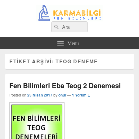
Search
Çeşitli Konularda Kaliteli Bilgi
Ara
for:
Menu
ETIKET ARŞIVI:
TEOG DENEME
Fen Bilimleri Eba Teog 2 Denemesi
Posted on
23 Nisan 2017
by
onur
—
1 Yorum ↓