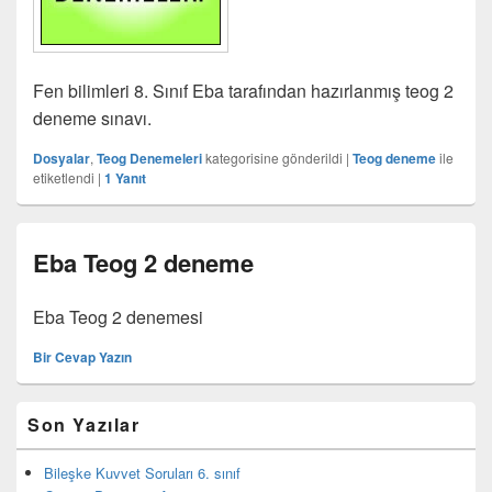
Fen bilimleri 8. Sınıf Eba tarafından hazırlanmış teog 2
deneme sınavı.
Dosyalar
,
Teog Denemeleri
kategorisine gönderildi
|
Teog deneme
ile
etiketlendi
|
1
Yanıt
Eba Teog 2 deneme
Eba Teog 2 denemesi
Bir Cevap Yazın
Birincil
Son Yazılar
yan
bar
eklenti
Bileşke Kuvvet Soruları 6. sınıf
bölgesi