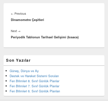
Yazı
dolaşımı
Previous
←
Previous
Dinamometre Çeşitleri
post:
Next
Next
→
Periyodik Tablonun Tarihsel Gelişimi (kısaca)
post:
Birincil
Son Yazılar
yan
bar
eklenti
Güneş, Dünya ve Ay
bölgesi
Destek ve Hareket Sistemi Soruları
Fen Bilimleri 8. Sınıf Günlük Planlar
Fen Bilimleri 7. Sınıf Günlük Planlar
Fen Bilimleri 6. Sınıf Günlük Planları