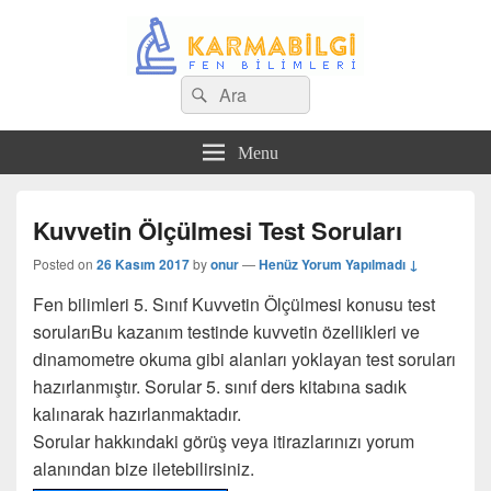
Search
Çeşitli Konularda Kaliteli Bilgi
Ara
for:
Menu
Kuvvetin Ölçülmesi Test Soruları
Posted on
26 Kasım 2017
by
onur
—
Henüz Yorum Yapılmadı ↓
Fen bilimleri 5. Sınıf Kuvvetin Ölçülmesi konusu test
soruları
Bu kazanım testinde kuvvetin özellikleri ve
dinamometre okuma gibi alanları yoklayan test soruları
hazırlanmıştır. Sorular 5. sınıf ders kitabına sadık
kalınarak hazırlanmaktadır.
Sorular hakkındaki görüş veya itirazlarınızı yorum
alanından bize iletebilirsiniz.