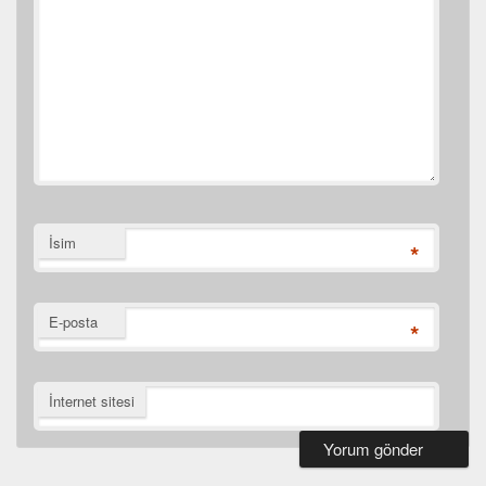
İsim
*
E-posta
*
İnternet sitesi