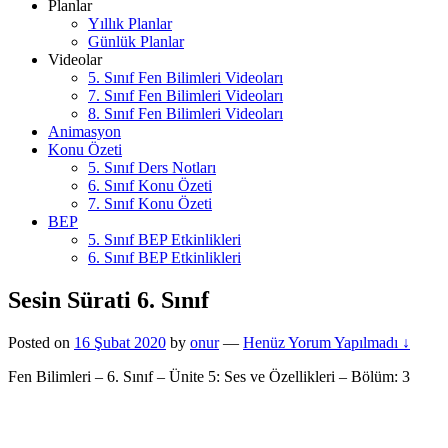
Planlar
expand
Yıllık Planlar
child
Günlük Planlar
menu
Videolar
expand
5. Sınıf Fen Bilimleri Videoları
child
7. Sınıf Fen Bilimleri Videoları
menu
8. Sınıf Fen Bilimleri Videoları
Animasyon
Konu Özeti
expand
5. Sınıf Ders Notları
child
6. Sınıf Konu Özeti
menu
7. Sınıf Konu Özeti
BEP
expand
5. Sınıf BEP Etkinlikleri
child
6. Sınıf BEP Etkinlikleri
menu
Sesin Sürati 6. Sınıf
Posted on
16 Şubat 2020
by
onur
—
Henüz Yorum Yapılmadı ↓
Fen Bilimleri – 6. Sınıf – Ünite 5: Ses ve Özellikleri – Bölüm: 3