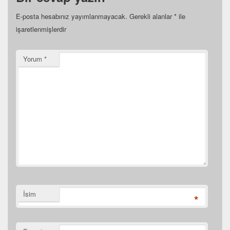
E-posta hesabınız yayımlanmayacak.
Gerekli alanlar
*
ile
işaretlenmişlerdir
Yorum
*
İsim
*