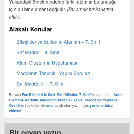
Yukarıdaki örnek modelde farklı atomlar bulunduğu
için bu bir element değildir.
(Bu örnek bir karışıma
aittir.)
Alakalı Konular
Bileşikler ve Kullanım Alanları – 7. Sınıf
Saf Madde – 6. Sınıf
Atom Oluşturma Uygulaması
Maddenin Tanecikli Yapısı Soruları
Saf Maddeler – 7. Sınıf
Bu yazı
Fen Bilimleri 6. Sınıf
,
Fen Bilimleri 7. Sınıf
kategorisine,
Atom
,
Element
,
Karışım
,
Maddenin Tanecikli Yapısı
,
Maddenin Yapısı ve
Özellikleri
etiketleri ile
onur
tarafından yazılmıştır.
yer imlerinize
ekleyin
.
Bir cevap yazın