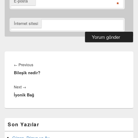
E-posta
*
İnternet sitesi
Yazı
dolaşımı
Previous
←
Previous
Bileşik nedir?
post:
Next
Next
→
İyonik Bağ
post:
Birincil
Son Yazılar
yan
bar
eklenti
Güneş, Dünya ve Ay