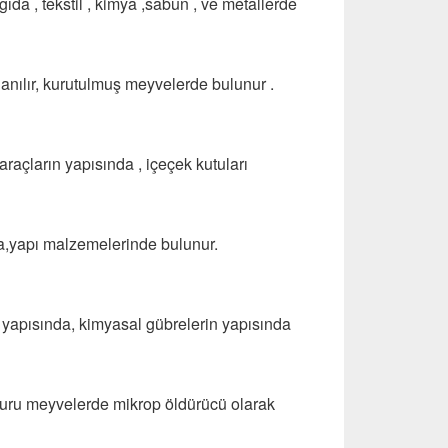
ıda , tekstil , kimya ,sabun , ve metallerde
lanılır, kurutulmuş meyvelerde bulunur .
 araçların yapısında , içeçek kutuları
a,yapı malzemelerinde bulunur.
n yapısında, kimyasal gübrelerin yapısında
a,kuru meyvelerde mikrop öldürücü olarak