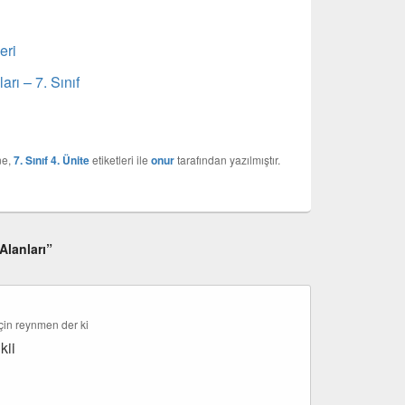
eri
arı – 7. Sınıf
ne,
7. Sınıf 4. Ünite
etiketleri ile
onur
tarafından yazılmıştır.
Alanları”
çin
reynmen
der ki
kii