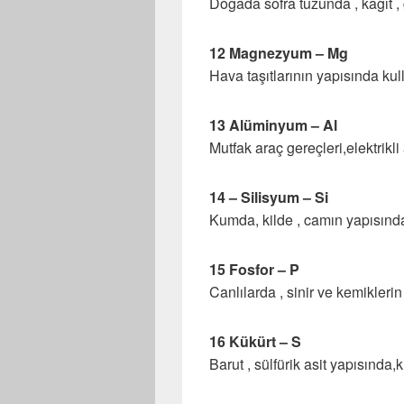
Doğada sofra tuzunda , kağıt , g
12 Magnezyum – Mg
Hava taşıtlarının yapısında kul
13 Alüminyum – Al
Mutfak araç gereçleri,elektrikli
14 – Silisyum – Si
Kumda, kilde , camın yapısınd
15 Fosfor – P
Canlılarda , sinir ve kemikleri
16 Kükürt – S
Barut , sülfürik asit yapısınd