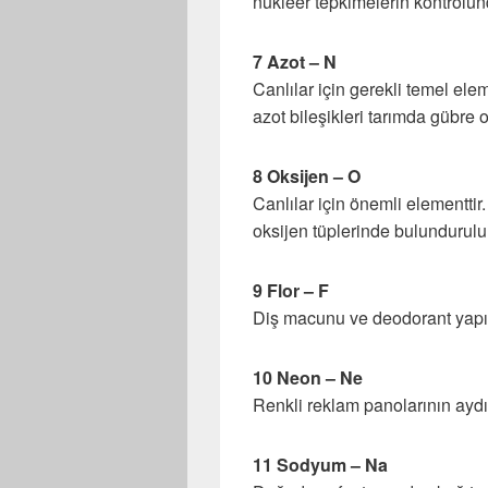
nükleer tepkimelerin kontrolün
7 Azot – N
Canlılar için gerekli temel ele
azot bileşikleri tarımda gübre ol
8 Oksijen – O
Canlılar için önemli elementtir
oksijen tüplerinde bulundurulu
9 Flor – F
Diş macunu ve deodorant yapısı
10 Neon – Ne
Renkli reklam panolarının aydı
11 Sodyum – Na