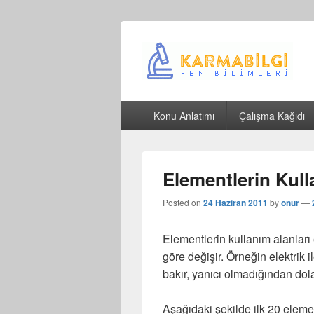
Çeşitli Konularda Kaliteli Bilgi
Birincil
Konu Anlatımı
Çalışma Kağıdı
menü
Elementlerin Kull
Posted on
24 Haziran 2011
by
onur
—
Elementlerin kullanım alanları 
göre değişir. Örneğin elektrik i
bakır, yanıcı olmadığından dol
Aşağıdaki şekilde ilk 20 eleme