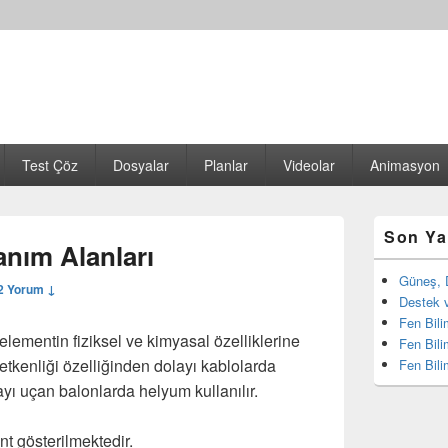
Test Çöz
Dosyalar
Planlar
Videolar
Animasyon
Birincil
Son Ya
yan
anım Alanları
bar
eklenti
Güneş, 
2 Yorum ↓
bölgesi
Destek v
Fen Bili
elementin fiziksel ve kimyasal özelliklerine
Fen Bili
letkenliği özelliğinden dolayı kablolarda
Fen Bili
ayı uçan balonlarda helyum kullanılır.
nt gösterilmektedir.